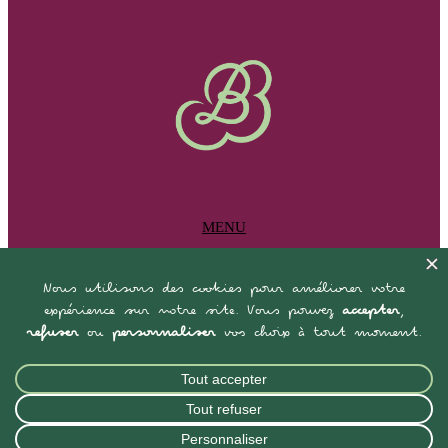
MENU
Accueil
À propos
Les retraites
L’album photo
INFORMATIONS
Mentions légales
Confidentialité
CGV
© Copyright 2025 | Papier Bulle
Instagram
TikTok