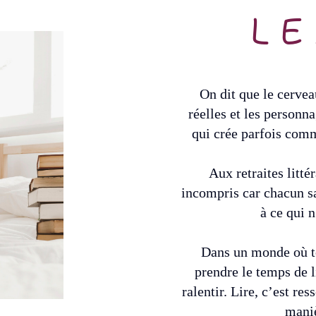
L
On dit que le cervea
réelles et les personn
qui crée parfois comme
Aux retraites litté
incompris car chacun sai
à ce qui 
Dans un monde où to
prendre le temps de l
ralentir. Lire, c’est res
maniè