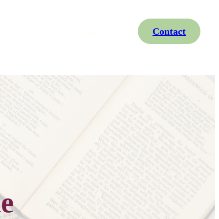
os
Les retraites
L’album photo
Contact
le