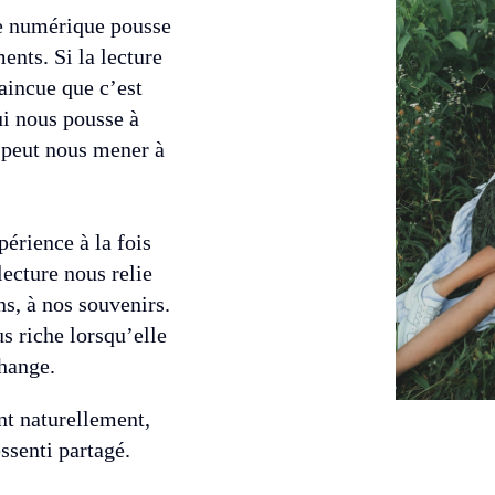
le numérique pousse
ents. Si la lecture
vaincue que c’est
ui nous pousse à
t peut nous mener à
érience à la fois
lecture nous relie
, à nos souvenirs.
s riche lorsqu’elle
change.
nt naturellement,
ssenti partagé.